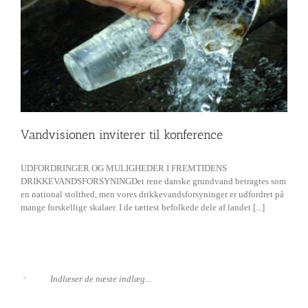
Vandvisionen inviterer til konference
UDFORDRINGER OG MULIGHEDER I FREMTIDENS
DRIKKEVANDSFORSYNINGDet rene danske grundvand betragtes som
en national stolthed, men vores drikkevandsforsyninger er udfordret på
mange forskellige skalaer. I de tættest befolkede dele af landet [...]
Indlæser de næste indlæg...