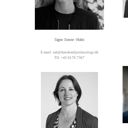
Signe Sonne-Holm
E-mail: ssh@danskmiljoteknologi.dk
Tlf: +45 6176 7367