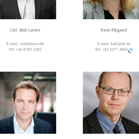
Carl-Emil Larsen
Karin Klitgaard
E-mail: cel@danva.dk
E-mail: kakl@di.dk
Tlf: +45 8793 3505
Tlf:
+45 3377 3695