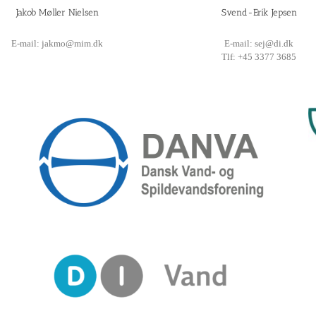
Jakob Møller Nielsen
Svend-Erik Jepsen
E-mail: jakmo@mim.dk
E-mail: sej@di.dk
Tlf: +45 3377 3685