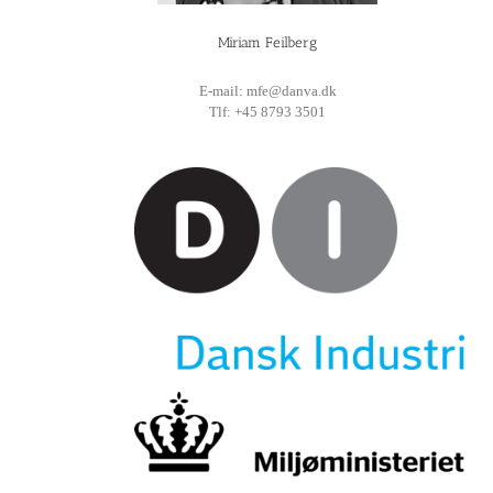
Miriam Feilberg
E-mail: mfe@danva.dk
Tlf: +45 8793 3501